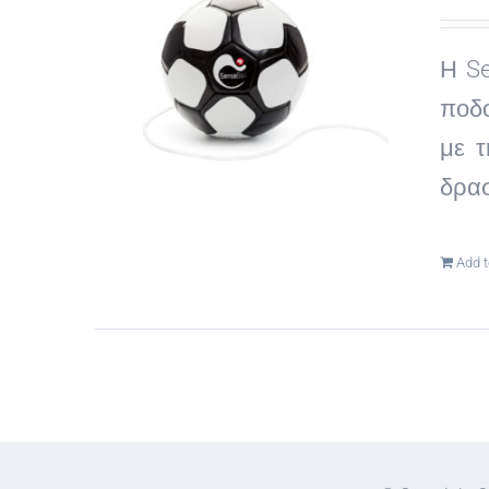
Η Se
ποδο
με τ
δρασ
Add t