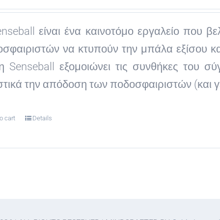
price
price
was:
is:
nseball είναι ένα καινοτόμο εργαλείο που βε
€49.90.
€44.90.
σφαιριστών να κτυπούν την μπάλα εξίσου κα
η Senseball εξομοιώνει τις συνθήκες του σ
τικά την απόδοση των ποδοσφαιριστών (και γ
o cart
Details