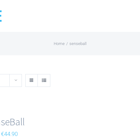
Home
/
senseball
seBall
Original
Current
€
44.90