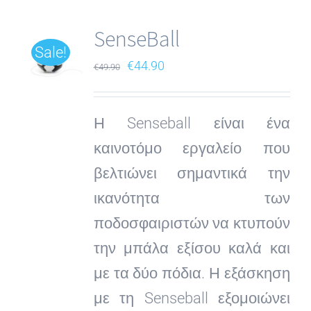
SenseBall
Sale!
Original
Current
€
44.90
€
49.90
price
price
was:
is:
Η Senseball είναι ένα
€49.90.
€44.90.
καινοτόμο εργαλείο που
βελτιώνει σημαντικά την
ικανότητα των
ποδοσφαιριστών να κτυπούν
την μπάλα εξίσου καλά και
με τα δύο πόδια. Η εξάσκηση
με τη Senseball εξομοιώνει