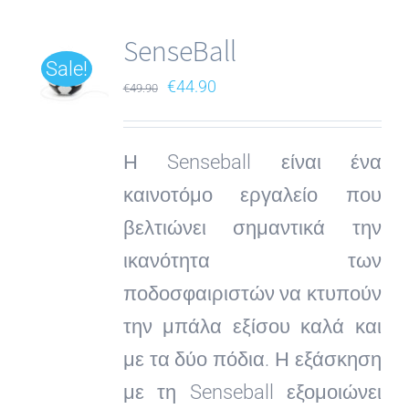
SenseBall
Sale!
Original
Current
€
44.90
€
49.90
price
price
was:
is:
Η Senseball είναι ένα
€49.90.
€44.90.
καινοτόμο εργαλείο που
βελτιώνει σημαντικά την
ικανότητα των
ποδοσφαιριστών να κτυπούν
την μπάλα εξίσου καλά και
με τα δύο πόδια. Η εξάσκηση
με τη Senseball εξομοιώνει